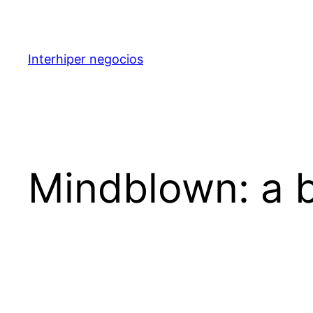
Saltar
al
contenido
Interhiper negocios
Mindblown: a b